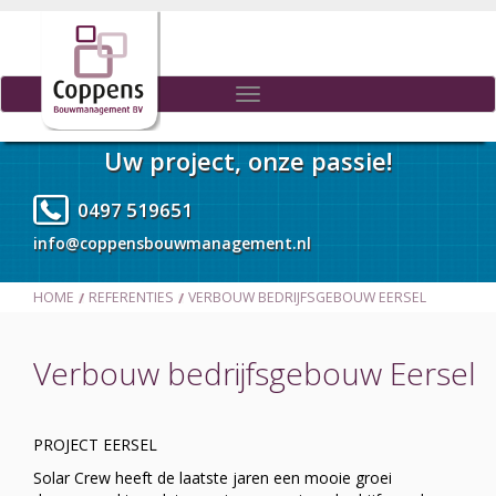
Toggle
navigation
Uw project, onze passie!
0497 519651
info@coppensbouwmanagement.nl
HOME
REFERENTIES
VERBOUW BEDRIJFSGEBOUW EERSEL
Verbouw bedrijfsgebouw Eersel
PROJECT EERSEL
Solar Crew heeft de laatste jaren een mooie groei