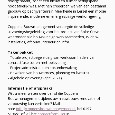
doorgemaakt, zodat een nieuw en ruimer bedrijfspand
noodzakelijk was. Met hen creëerden we van een bestaand
gebouw op bedrijventerrein Meerheide in Eersel een mooie
inspirerende, moderne en energiezuinige werkomgeving.
Coppens Bouwmanagement verzorgde de volledige
uitvoeringsbegeleiding voor het project van Solar Crew
waaronder alle bouwkundige werkzaamheden, e- en w-
installaties, afbouw, interieur en infra.
Takenpakket
- Totale projectbegeleiding van werkzaamheden: van
contractfase tot en met oplevering
- Projectadministratie en kostenbewaking
- Bewaken van bouwproces, planning en kwaliteit
- Algehele oplevering (april 2021)
Informatie of afspraak?
Wilt u meer weten over de rol die Coppens
Bouwmanagement tijdens uw nieuwbouw, renovatie of
verbouwing kan vertolken? Mail
naar
info@coppensbouwmanagement.nl
, bel 0497
519651 of vul het
contactformulier
in.