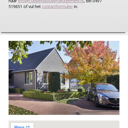
naar
info@coppensbouwmanagement.nl
, bel 0497
519651 of vul het
contactformulier
in.