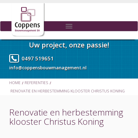
Toggle
navigation
Uw project, onze passie!
0497 519651
info@coppensbouwmanagement.nl
HOME
REFERENTIES
RENOVATIE EN HERBESTEMMING KLOOSTER CHRISTUS KONING
Renovatie en herbestemming
klooster Christus Koning