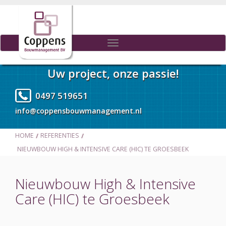
Toggle
navigation
Uw project, onze passie!
0497 519651
info@coppensbouwmanagement.nl
HOME
REFERENTIES
NIEUWBOUW HIGH & INTENSIVE CARE (HIC) TE GROESBEEK
Nieuwbouw High & Intensive
Care (HIC) te Groesbeek